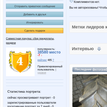
Комплиментов нет.
Отправить приватное сообщение
Вы не авторизованы! Чтоб
Добавить в друзья
Игнорировать
Метки лидеров
Сделать подарок
Совместная покупка: сбор предоплаты,
раздачи
Интервью
популярность:
38580 место
-7 ↓
рейтинг
485
?
Привилегированный
Последние
фотогра
пользователь
4
уровня
Статистика портрета:
сейчас просматривают портрет - 0
зарегистрированные пользователи
посетившие портрет за 7 дней - 0