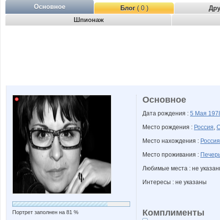
Основное
Блог
( 0 )
Др
Шпионаж
Основное
Дата рождения :
5 Мая
197
Место рождения :
Россия
,
О
Место нахождения :
Россия
Место проживания :
Печер
Любимые места : не указа
Интересы : не указаны
Комплименты
Портрет заполнен на 81 %